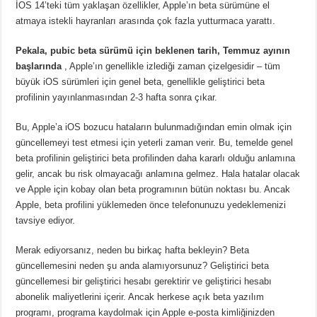
İOS 14’teki tüm yaklaşan özellikler, Apple’ın beta sürümüne el
atmaya istekli hayranları arasında çok fazla yutturmaca yarattı.
Pekala, pubic beta sürümü için beklenen tarih, Temmuz ayının
başlarında
, Apple’ın genellikle izlediği zaman çizelgesidir – tüm
büyük iOS sürümleri için genel beta, genellikle geliştirici beta
profilinin yayınlanmasından 2-3 hafta sonra çıkar.
Bu, Apple’a iOS bozucu hataların bulunmadığından emin olmak için
güncellemeyi test etmesi için yeterli zaman verir. Bu, temelde genel
beta profilinin geliştirici beta profilinden daha kararlı olduğu anlamına
gelir, ancak bu risk olmayacağı anlamına gelmez. Hala hatalar olacak
ve Apple için kobay olan beta programının bütün noktası bu. Ancak
Apple, beta profilini yüklemeden önce telefonunuzu yedeklemenizi
tavsiye ediyor.
Merak ediyorsanız, neden bu birkaç hafta bekleyin? Beta
güncellemesini neden şu anda alamıyorsunuz? Geliştirici beta
güncellemesi bir geliştirici hesabı gerektirir ve geliştirici hesabı
abonelik maliyetlerini içerir. Ancak herkese açık beta yazılım
programı, programa kaydolmak için Apple e-posta kimliğinizden