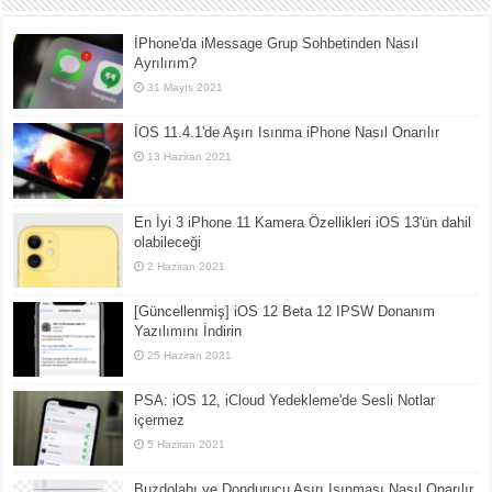
İPhone'da iMessage Grup Sohbetinden Nasıl
Ayrılırım?
31 Mayıs 2021
İOS 11.4.1'de Aşırı Isınma iPhone Nasıl Onarılır
13 Haziran 2021
En İyi 3 iPhone 11 Kamera Özellikleri iOS 13'ün dahil
olabileceği
2 Haziran 2021
[Güncellenmiş] iOS 12 Beta 12 IPSW Donanım
Yazılımını İndirin
25 Haziran 2021
PSA: iOS 12, iCloud Yedekleme'de Sesli Notlar
içermez
5 Haziran 2021
Buzdolabı ve Dondurucu Aşırı Isınması Nasıl Onarılır