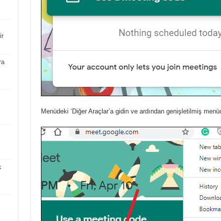
ir
ra
Menüdeki ‘Diğer Araçlar’a gidin ve ardından genişletilmiş menüd
k