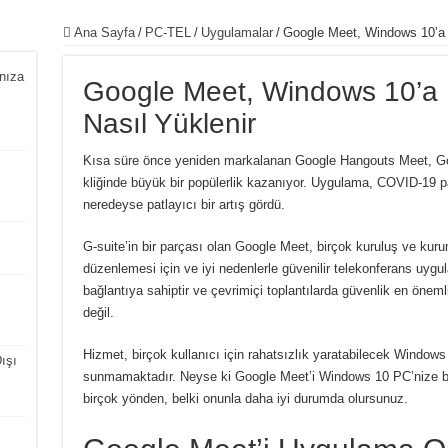
Ana Sayfa
/
PC-TEL
/
Uygulamalar
/
Google Meet, Windows 10’a 
nıza
Google Meet, Windows 10’a
Nasıl Yüklenir
Kısa süre önce yeniden markalanan Google Hangouts Meet, Go
kliğinde büyük bir popülerlik kazanıyor.
Uygulama, COVID-19 pand
neredeyse patlayıcı bir artış gördü.
G-suite’in bir parçası olan Google Meet, birçok kuruluş ve kurum
düzenlemesi için ve iyi nedenlerle güvenilir telekonferans uygu
bağlantıya sahiptir ve çevrimiçi toplantılarda güvenlik en önemli 
değil.
Hizmet, birçok kullanıcı için rahatsızlık yaratabilecek Window
ışı
sunmamaktadır.
Neyse ki Google Meet’i Windows 10 PC’nize bi
birçok yönden, belki onunla daha iyi durumda olursunuz.