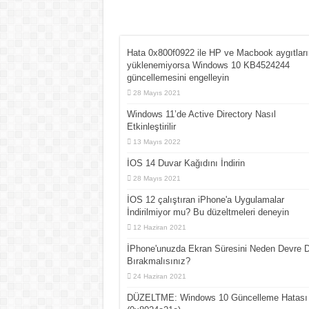
Hata 0x800f0922 ile HP ve Macbook aygıtları
yüklenemiyorsa Windows 10 KB4524244
güncellemesini engelleyin
28 Mayıs 2021
Windows 11’de Active Directory Nasıl
Etkinleştirilir
13 Mayıs 2022
İOS 14 Duvar Kağıdını İndirin
28 Mayıs 2021
İOS 12 çalıştıran iPhone'a Uygulamalar
İndirilmiyor mu? Bu düzeltmeleri deneyin
12 Haziran 2021
İPhone'unuzda Ekran Süresini Neden Devre D
Bırakmalısınız?
24 Haziran 2021
DÜZELTME: Windows 10 Güncelleme Hatası