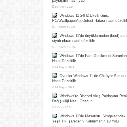
paylaşımı nasıl yapılır
18 Aralık 2024
Windows 11 24H2 Eksik Giriş:
PCAWallpaperAppDetect Hatası nasıl düzeltil
9 Temmuz 2024
Windows 11’de önyüklemeden (boot) son
siyah ekran nasıl düzeltilir
9 Temmuz 2024
Windows 11’de Fare Gecikmesi Sorunları
Nasıl Düzeltilir
14 Mayıs 2024
Oyunlar Windows 11 de Çöküyor Sorunu
Nasıl Düzeltilir
14 Mayıs 2024
Windows’ta Discord Akış Paylaşımı Ren
Değişikliği Nasıl Onarılır
3 Ocak 2024
Windows 11’de Masaüstü Simgelerindeki
Yeşil Tik İşaretlerini Kaldırmanın 10 Yolu