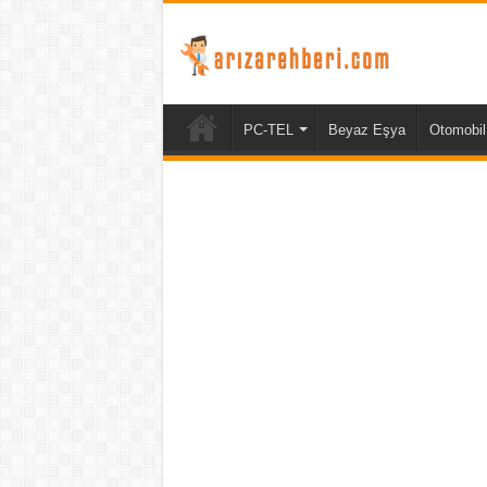
PC-TEL
Beyaz Eşya
Otomobil