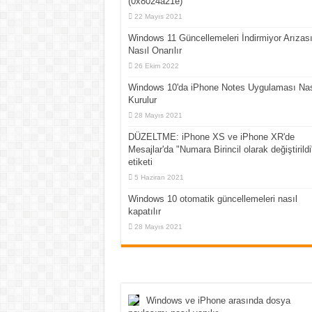
(0x8024a21e)
22 Mayıs 2021
Windows 11 Güncellemeleri İndirmiyor Arızas
Nasıl Onarılır
26 Ekim 2022
Windows 10'da iPhone Notes Uygulaması Nas
Kurulur
28 Mayıs 2021
DÜZELTME: iPhone XS ve iPhone XR'de
Mesajlar'da "Numara Birincil olarak değiştirildi
etiketi
5 Haziran 2021
Windows 10 otomatik güncellemeleri nasıl
kapatılır
28 Mayıs 2021
Windows ve iPhone arasında dosya