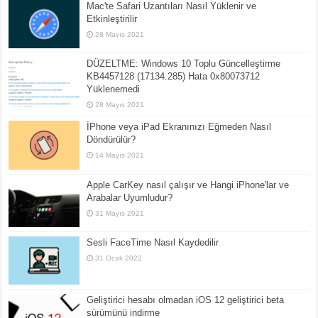
Mac'te Safari Uzantıları Nasıl Yüklenir ve
Etkinleştirilir
28 Mayıs 2021
DÜZELTME: Windows 10 Toplu Güncelleştirme
KB4457128 (17134.285) Hata 0x80073712
Yüklenemedi
28 Mayıs 2021
İPhone veya iPad Ekranınızı Eğmeden Nasıl
Döndürülür?
14 Mayıs 2021
Apple CarKey nasıl çalışır ve Hangi iPhone'lar ve
Arabalar Uyumludur?
31 Mayıs 2021
Sesli FaceTime Nasıl Kaydedilir
31 Ocak 2022
Geliştirici hesabı olmadan iOS 12 geliştirici beta
sürümünü indirme