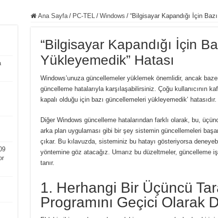
Ana Sayfa
/
PC-TEL
/
Windows
/
“Bilgisayar Kapandığı İçin Baz
“Bilgisayar Kapandığı İçin B
Yükleyemedik” Hatası
a
Windows’unuza güncellemeler yüklemek önemlidir, ancak baze
güncelleme hatalarıyla karşılaşabilirsiniz.
Çoğu kullanıcının kafa
kapalı olduğu için bazı güncellemeleri yükleyemedik’ hatasıdır.
Diğer Windows güncelleme hatalarından farklı olarak, bu, üçünc
arka plan uygulaması gibi bir şey sistemin güncellemeleri başa
çıkar.
Bu kılavuzda, sisteminiz bu hatayı gösteriyorsa deneyebi
09
yöntemine göz atacağız.
Umarız bu düzeltmeler, güncelleme i
or
tanır.
1. Herhangi Bir Üçüncü Tara
Programını Geçici Olarak D