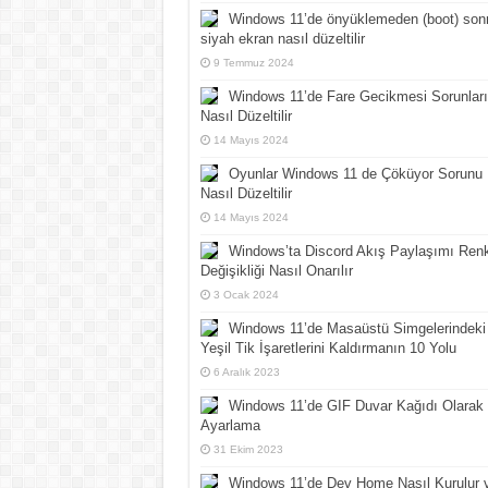
Windows 11’de önyüklemeden (boot) son
siyah ekran nasıl düzeltilir
9 Temmuz 2024
Windows 11’de Fare Gecikmesi Sorunları
Nasıl Düzeltilir
14 Mayıs 2024
Oyunlar Windows 11 de Çöküyor Sorunu
Nasıl Düzeltilir
14 Mayıs 2024
Windows’ta Discord Akış Paylaşımı Ren
Değişikliği Nasıl Onarılır
3 Ocak 2024
Windows 11’de Masaüstü Simgelerindeki
Yeşil Tik İşaretlerini Kaldırmanın 10 Yolu
6 Aralık 2023
Windows 11’de GIF Duvar Kağıdı Olarak
Ayarlama
31 Ekim 2023
Windows 11’de Dev Home Nasıl Kurulur 