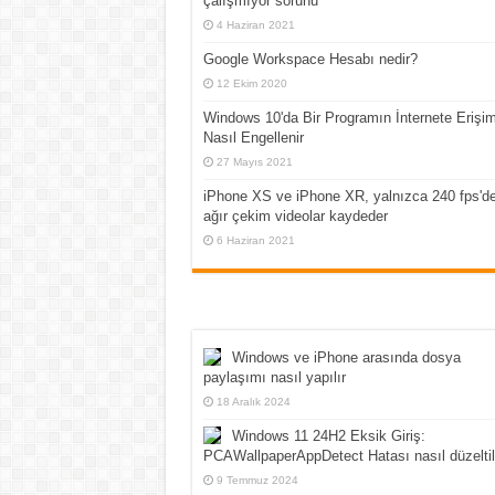
çalışmıyor sorunu
4 Haziran 2021
Google Workspace Hesabı nedir?
12 Ekim 2020
Windows 10'da Bir Programın İnternete Erişim
Nasıl Engellenir
27 Mayıs 2021
iPhone XS ve iPhone XR, yalnızca 240 fps'd
ağır çekim videolar kaydeder
6 Haziran 2021
Windows ve iPhone arasında dosya
paylaşımı nasıl yapılır
18 Aralık 2024
Windows 11 24H2 Eksik Giriş:
PCAWallpaperAppDetect Hatası nasıl düzeltil
9 Temmuz 2024