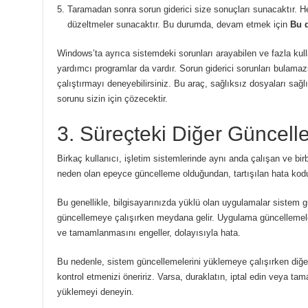
Taramadan sonra sorun giderici size sonuçları sunacaktır.
He
düzeltmeler sunacaktır.
Bu durumda, devam etmek için
Bu d
Windows’ta ayrıca sistemdeki sorunları arayabilen ve fazla kull
yardımcı programlar da vardır.
Sorun giderici sorunları bulama
çalıştırmayı deneyebilirsiniz.
Bu araç, sağlıksız dosyaları sağl
sorunu sizin için çözecektir.
3. Süreçteki Diğer Güncell
Birkaç kullanıcı, işletim sistemlerinde aynı anda çalışan ve bir
neden olan epeyce güncelleme olduğundan, tartışılan hata koduyl
Bu genellikle, bilgisayarınızda yüklü olan uygulamalar sistem gü
güncellemeye çalışırken meydana gelir.
Uygulama güncellemele
ve tamamlanmasını engeller, dolayısıyla hata.
Bu nedenle, sistem güncellemelerini yüklemeye çalışırken diğe
kontrol etmenizi öneririz.
Varsa, duraklatın, iptal edin veya ta
yüklemeyi deneyin.