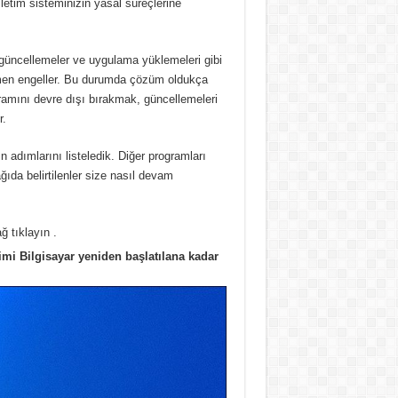
şletim sisteminizin yasal süreçlerine
 güncellemeler ve uygulama yüklemeleri gibi
men engeller.
Bu durumda çözüm oldukça
amını devre dışı bırakmak, güncellemeleri
r.
 adımlarını listeledik.
Diğer programları
ğıda belirtilenler size nasıl devam
 tıklayın .
timi
Bilgisayar yeniden başlatılana kadar