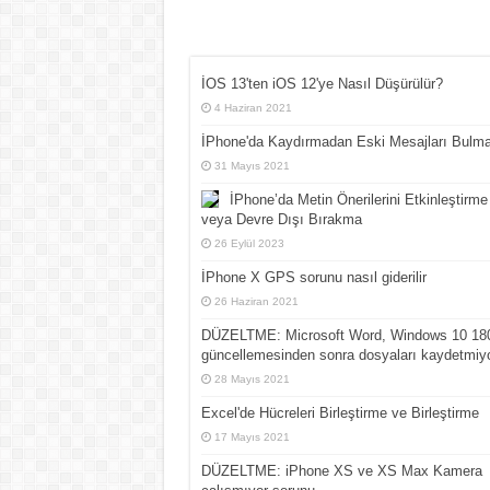
İOS 13'ten iOS 12'ye Nasıl Düşürülür?
4 Haziran 2021
İPhone'da Kaydırmadan Eski Mesajları Bulm
31 Mayıs 2021
İPhone’da Metin Önerilerini Etkinleştirme
veya Devre Dışı Bırakma
26 Eylül 2023
İPhone X GPS sorunu nasıl giderilir
26 Haziran 2021
DÜZELTME: Microsoft Word, Windows 10 18
güncellemesinden sonra dosyaları kaydetmiy
28 Mayıs 2021
Excel'de Hücreleri Birleştirme ve Birleştirme
17 Mayıs 2021
DÜZELTME: iPhone XS ve XS Max Kamera