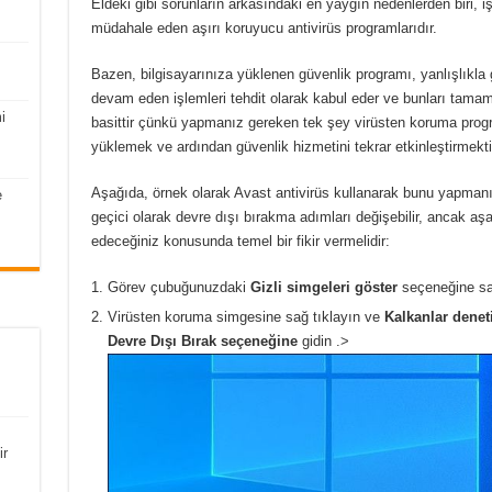
Eldeki gibi sorunların arkasındaki en yaygın nedenlerden biri, i
müdahale eden aşırı koruyucu antivirüs programlarıdır.
Bazen, bilgisayarınıza yüklenen güvenlik programı, yanlışlıkla
devam eden işlemleri tehdit olarak kabul eder ve bunları tama
i
basittir çünkü yapmanız gereken tek şey virüsten koruma progr
yüklemek ve ardından güvenlik hizmetini tekrar etkinleştirmekti
Aşağıda, örnek olarak Avast antivirüs kullanarak bunu yapmanın
e
geçici olarak devre dışı bırakma adımları değişebilir, ancak aşa
edeceğiniz konusunda temel bir fikir vermelidir:
Görev çubuğunuzdaki
Gizli simgeleri göster
seçeneğine sağ
Virüsten koruma simgesine sağ tıklayın ve
Kalkanlar dene
Devre Dışı Bırak seçeneğine
gidin .>
ir