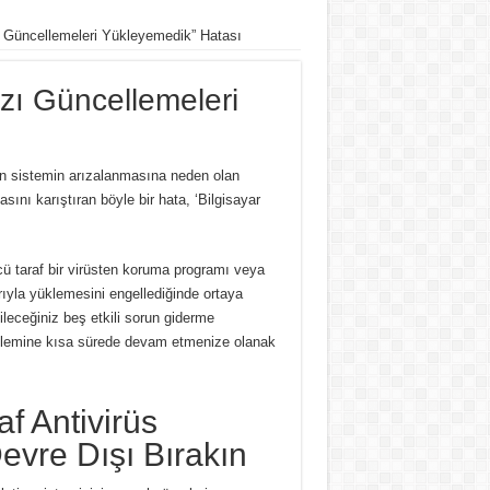
ı Güncellemeleri Yükleyemedik” Hatası
azı Güncellemeleri
n sistemin arızalanmasına neden olan
sını karıştıran böyle bir hata, ‘Bilgisayar
ü taraf bir virüsten koruma programı veya
rıyla yüklemesini engellediğinde ortaya
leceğiniz beş etkili sorun giderme
şlemine kısa sürede devam etmenize olanak
f Antivirüs
evre Dışı Bırakın