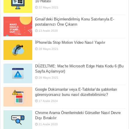
10 Hatası
22 Mayıs 2021
Gmail’deki Biçimlendirilmiş Konu Satırlarıyla E-
postalarınızı Öne Çıkarın
13 Aralık 2020
İPhone'da Stop Motion Video Nasıl Yapılır
28 Mayıs 2021
DÜZELTME: Mac'te Microsoft Edge Hata Kodu 6 (Bu
Sayfa Açılamıyor)
28 Mayıs 2021
Google Dokümanlar veya E-Tablolar’da şablonları
göremiyorsanız bunu nasıl düzeltebilirsiniz?
17 Aralık 2024
Chrome Arama Önerilerindeki Görseller Nasıl Devre
Dışı Bırakılır
21 Aralık 2020