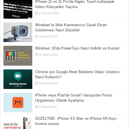
İPhone 11 ve 11 Pro'da Haptic Touch kullanarak
İmleci Klavyeden Taşıma
2 Haziran 2021
Windows’ta Web Kameranızın Siyah Ekran
Göstermesi Nasıl Düzeltilir
12 Ekim 2023
Windows 10'da PowerToys Nasıl İndirilir ve Kurulur
28 Mayıs 2021
Chrome için Google Meet Bekleme Odası Uzantısı
Nasıl Kullanılır?
30 Aralık 2020
iPhone veya iPad’de Gmail’i Varsayılan Posta
Uygulaması Olarak Ayarlama
3 Şubat 2022
DÜZELTME: iPhone XS Max ve iPhone XR Aşırı
Isınma sorunu