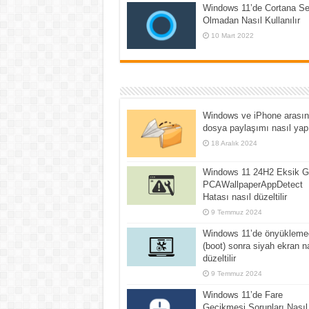
Windows 11’de Cortana S
Olmadan Nasıl Kullanılır
10 Mart 2022
Windows ve iPhone arası
dosya paylaşımı nasıl yapı
18 Aralık 2024
Windows 11 24H2 Eksik Gi
PCAWallpaperAppDetect
Hatası nasıl düzeltilir
9 Temmuz 2024
Windows 11’de önyükleme
(boot) sonra siyah ekran n
düzeltilir
9 Temmuz 2024
Windows 11’de Fare
Gecikmesi Sorunları Nasıl