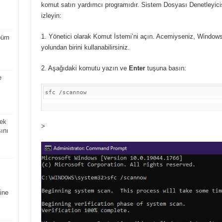
komut satırı yardımcı programıdır.
Sistem Dosyası Denetleyicisi
izleyin:
1. Yönetici olarak Komut İstemi’ni açın.
Acemiyseniz, Windows’
büm
yolundan birini kullanabilirsiniz.
2. Aşağıdaki komutu yazın ve
Enter
tuşuna basın:
e
sfc /scannow
ek
>
ını
ine