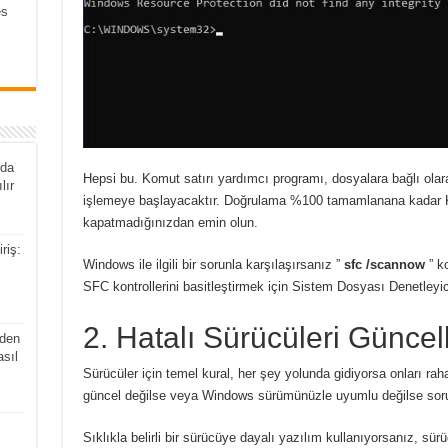
es
nda
Hepsi bu.
Komut satırı yardımcı programı, dosyalara bağlı olar
lır
işlemeye başlayacaktır.
Doğrulama %100 tamamlanana kadar K
kapatmadığınızdan emin olun.
riş:
Windows ile ilgili bir sorunla karşılaşırsanız ”
sfc /scannow
” k
SFC kontrollerini basitleştirmek için Sistem Dosyası Denetleyici
2. Hatalı Sürücüleri Güncel
den
asıl
Sürücüler için temel kural, her şey yolunda gidiyorsa onları rah
güncel değilse veya Windows sürümünüzle uyumlu değilse sorunl
Sıklıkla belirli bir sürücüye dayalı yazılım kullanıyorsanız, 