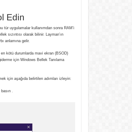
ol Edin
bu tür uygulamalar kullanımdan sonra RAM’i
ek sızıntısı olarak bilinir.
Layman’ın
bı anlamına gelir.
e en kötü durumlarda mavi ekran (BSOD)
n giderme için Windows Bellek Tanılama
ek için aşağıda belirtilen adımları izleyin:
 basın .