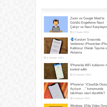
Zoom ve Google Meet’te
Gürültü Engelleme Nasıl
Çalışır ve Nasıl Karşılaştır
27 Aralık 2020
Kurulum Sırasında
Verilerinizi iPhone'dan iPh
Kablosuz Olarak Taşıma 
Aktarma
4 Haziran 2021
İPhone'da WiFi kullanımı n
kontrol edilir
23 Haziran 2021
İPhone'un "iCloud'da Otur
Açılıyor …" konumunda
takılması nasıl düzeltilir?
4 Haziran 2021
Windows 10'da Video Oyn