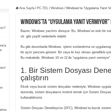
Ana Sayfa
/
PC-TEL
/
Windows
/
Windows’ta “Uygulama Yanıt Ver
Windows’ta “Uygulama Yanıt Vermiyor” H
ılır?
Bazen, Windows yazılımı donuyor.
Bu, Windows’un eski bir sü
vb. gibi çeşitli nedenlerle olabilir.
one'a
Bu gibi durumlarda Windows, işlemi sonlandırma ve uygulama
ve
bir açılır pencere gösterir.
Bir veya iki kez olması genellikle i
Bu makalede, Windows 10 ve 11’de “uygulama yanıt vermiyor” ha
asıl
1. Bir Sistem Dosyası Dene
çalıştırın
Eksik veya bozuk sistem dosyaları nedeniyle, Windows uygulam
um
durumda, sistem dosyalarını kontrol etmek için Sistem Dosyas
kullanabilirsiniz.
Sistem Dosyası Denetleyicisi (SFC), Windows’ta bozuk sistem 
atma