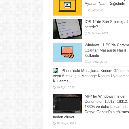
Ayarları Nasıl Değiştirilir
22 Mayıs 2021
İOS 12'de Son Silinmiş al
nerede?
5 Haziran 2021
Windows 11 PC’de Chrom
Uzaktan Masaüstü Nasıl
Kullanılır
14 Ocak 2022
İPhone’daki Mesajlarda Konum Gönderm
veya Almak için iMessage Konum Uygulamas
Kullanma
19 Eylül 2023
MP4'ler Windows Insider
Derlemeleri 18317, 18312,
18305 ve daha fazlasında
Dosya Gezgini'nin çökmes
neden oluyor
28 Mayıs 2021