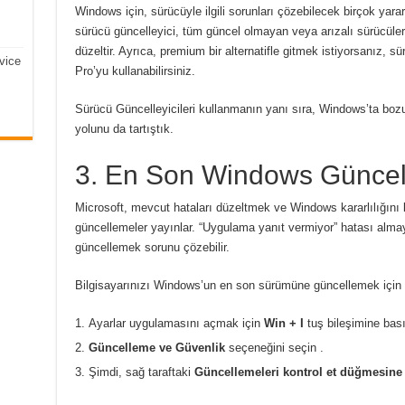
Windows için, sürücüyle ilgili sorunları çözebilecek birçok yarar
sürücü güncelleyici, tüm güncel olmayan veya arızalı sürücüleri 
düzeltir.
Ayrıca, premium bir alternatifle gitmek istiyorsanız, sü
vice
Pro’yu kullanabilirsiniz.
Sürücü Güncelleyicileri kullanmanın yanı sıra, Windows’ta boz
yolunu da tartıştık.
3. En Son Windows Güncel
Microsoft, mevcut hataları düzeltmek ve Windows kararlılığını 
güncellemeler yayınlar.
“Uygulama yanıt vermiyor” hatası almay
güncellemek sorunu çözebilir.
Bilgisayarınızı Windows’un en son sürümüne güncellemek için ş
Ayarlar uygulamasını açmak için
Win + I
tuş bileşimine bası
Güncelleme ve Güvenlik
seçeneğini
seçin .
Şimdi,
sağ taraftaki
Güncellemeleri kontrol et düğmesine t