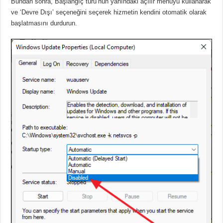
Bundan sonra, Başlangıç ​​türü’nün yanındaki açılır menüyü kullanarak
ve ‘Devre Dışı’ seçeneğini seçerek hizmetin kendini otomatik olarak
başlatmasını durdurun.