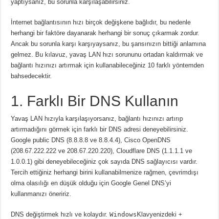
yaptıysanız, bu sorunla karşılaşabilirsiniz.
İnternet bağlantısının hızı birçok değişkene bağlıdır, bu nedenle
herhangi bir faktöre dayanarak herhangi bir sonuç çıkarmak zordur.
Ancak bu sorunla karşı karşıyaysanız, bu şansınızın bittiği anlamına
gelmez.
Bu kılavuz, yavaş LAN hızı sorununu ortadan kaldırmak ve
bağlantı hızınızı artırmak için kullanabileceğiniz 10 farklı yöntemden
bahsedecektir.
1. Farklı Bir DNS Kullanın
Yavaş LAN hızıyla karşılaşıyorsanız, bağlantı hızınızı artırıp
artırmadığını görmek için farklı bir DNS adresi deneyebilirsiniz.
Google public DNS (8.8.8.8 ve 8.8.4.4), Cisco OpenDNS
(208.67.222.222 ve 208.67.220.220), Cloudflare DNS (1.1.1.1 ve
1.0.0.1) gibi deneyebileceğiniz çok sayıda DNS sağlayıcısı vardır.
Tercih ettiğiniz herhangi birini kullanabilmenize rağmen, çevrimdışı
olma olasılığı en düşük olduğu için Google Genel DNS’yi
kullanmanızı öneririz.
DNS değiştirmek hızlı ve kolaydır.
Windows
Klavyenizdeki +