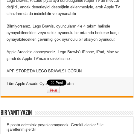
Lego Brawls, Arcade piyasaya sürüldüğünde Apple TV'de mevcut
değildi, ancak denetleyici desteğinin eklenmesiyle, artık Apple TV
cihazlarında da indirilebilir ve oynanabilir.
Bilmiyorsanız, Lego Brawls, oyuncuların 4'e 4 takım halinde
oynayabilecekleri veya sekiz oyunculu bir ortamda herkese karşı
oynayabilecekleri çevrimiçi çok oyunculu bir aksiyon oyunudur.
Apple Arcade'e aboneyseniz, Lego Brawls'ı iPhone, iPad, Mac ve
şimdi de Apple TV'nize indirebilirsiniz.
APP STORE'DA LEGO BRAWLS'I GÖRÜN
Tüm Apple Arcade Oyunlarına göz atın
Bir yanıt yazın
E-posta adresiniz yayınlanmayacak.
Gerekli alanlar
*
ile
işaretlenmişlerdir