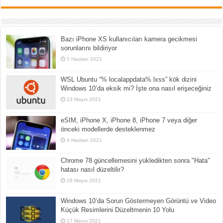
Bazı iPhone XS kullanıcıları kamera gecikmesi
sorunlarını bildiriyor
5 Haziran 2021
WSL Ubuntu “% localappdata% lxss” kök dizini
Windows 10’da eksik mi? İşte ona nasıl erişeceğiniz
23 Mayıs 2021
eSIM, iPhone X, iPhone 8, iPhone 7 veya diğer
önceki modellerde desteklenmez
4 Haziran 2021
Chrome 78 güncellemesini yükledikten sonra "Hata"
hatası nasıl düzeltilir?
28 Mayıs 2021
Windows 10’da Sorun Göstermeyen Görüntü ve Video
Küçük Resimlerini Düzeltmenin 10 Yolu
17 Mayıs 2021