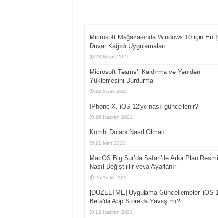
Microsoft Mağazasında Windows 10 için En İ
Duvar Kağıdı Uygulamaları
28 Mayıs 2021
Microsoft Teams’i Kaldırma ve Yeniden
Yüklemesini Durdurma
22 Aralık 2020
İPhone X, iOS 12'ye nasıl güncellenir?
26 Haziran 2021
Kombi Dolabı Nasıl Olmalı
21 Mart 2020
MacOS Big Sur’da Safari’de Arka Plan Resmi
Nasıl Değiştirilir veya Ayarlanır
26 Aralık 2020
[DÜZELTME] Uygulama Güncellemeleri iOS 
Beta'da App Store'da Yavaş mı?
12 Haziran 2021