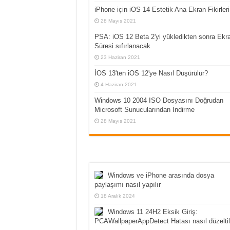
iPhone için iOS 14 Estetik Ana Ekran Fikirleri
28 Mayıs 2021
PSA: iOS 12 Beta 2'yi yükledikten sonra Ekr
Süresi sıfırlanacak
23 Haziran 2021
İOS 13'ten iOS 12'ye Nasıl Düşürülür?
4 Haziran 2021
Windows 10 2004 ISO Dosyasını Doğrudan
Microsoft Sunucularından İndirme
28 Mayıs 2021
Windows ve iPhone arasında dosya
paylaşımı nasıl yapılır
18 Aralık 2024
Windows 11 24H2 Eksik Giriş:
PCAWallpaperAppDetect Hatası nasıl düzeltil