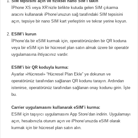
SIM tepsisini açın ve fiziksel nano SIM’i takın
İPhone XS veya XR’nizle birlikte kutuda gelen SIM çıkarma
aracını kullanarak iPhone’unuzun sağ tarafındaki SIM tepsisini
açın, tepsiye bir nano SIM kart yerleştirin ve tekrar yerine koyun.
ESIM’i kurun
İPhone’da bir eSIM kurmak için, operatörünüzden bir QR koduna
veya bir eSIM için bir hücresel plan satın almak üzere bir operatör
uygulamasına ihtiyacınız vardır.
ESIM’i bir QR koduyla kurma:
Ayarlar »Hücresel» “Hücresel Plan Ekle” ye dokunun ve
operatörünüz tarafından sağlanan QR kodunu tarayın. Ardından
istenirse, operatörünüz tarafından sağlanan onay kodunu girin. İşte
bu.
Carrier uygulamasını kullanarak eSIM’i kurma:
ESIM için taşıyıcı uygulamasını App Store’dan indirin. Uygulamayı
açın, hesabınızla oturum açın ve iPhone’unuzda eSIM olarak
kurmak için bir hücresel plan satın alın.