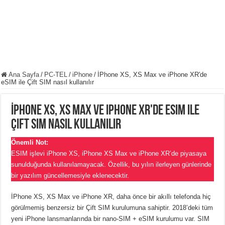
Ana Sayfa
/
PC-TEL
/
iPhone
/
İPhone XS, XS Max ve iPhone XR'de
eSIM ile Çift SIM nasıl kullanılır
İPhone XS, XS Max ve iPhone XR'de eSIM ile
Çift SIM nasıl kullanılır
Önemli Not:
ESIM işlevi iPhone XS, iPhone XS Max ve iPhone XR’de piyasaya
sunulduğunda kullanılamayacak. Özellik, bu yılın ilerleyen günlerinde
bir yazılım güncellemesiyle eklenecektir.
İPhone XS, XS Max ve iPhone XR, daha önce bir akıllı telefonda hiç
görülmemiş benzersiz bir Çift SIM kurulumuna sahiptir. 2018’deki tüm
yeni iPhone lansmanlarında bir nano-SIM + eSIM kurulumu var. SIM