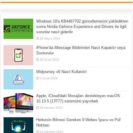
Windows 10'a KB4467702 güncellemesini yükledikten
sonra Nvidia Geforce Experience and Drivers ile ilgili
sorunlar nasıl giderilir
28 Mayıs 2021
iPhone’da iMessage Bildirimleri Nasıl Kapatılır veya
Susturulur
30 Ocak 2022
Midjourney v6 Nasıl Kullanılır
3 Ocak 2024
Apple, iCloud'daki Mesajları destekleyen macOS
10.13.5 (17F77) sürümünü yayınladı
25 Haziran 2021
Herkesin Bilmesi Gereken 9 Webex İpucu ve Püf
Noktası
21 Ağustos 2020