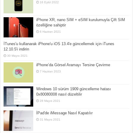
16 Eylül 2022
iPhone XR, nano SIM + eSIM kurulumuyla Çift SIM
özelliğine sahiptir
6 Haziran 2021
İTunes'u kullanarak iPhone'u iOS 13.4'e güncellemek için iTunes
12.10.5'i indirin
30 Mayıs 2021
iPhone’da Görsel Aramayı Tersine Çevirme
7 Haziran 2023
Windows 10 sürüm 1909 güncelleme hatası
0x80080008 nasıl düzeltilir
28 Mayıs 2021
İPad'de iMessage Nasıl Kapatılır
31 Mayıs 2021