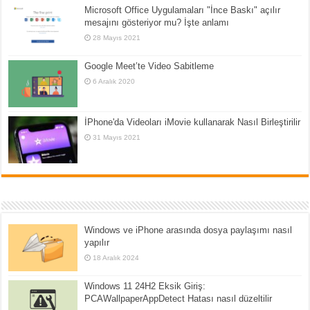
Microsoft Office Uygulamaları "İnce Baskı" açılır
mesajını gösteriyor mu? İşte anlamı
28 Mayıs 2021
Google Meet’te Video Sabitleme
6 Aralık 2020
İPhone'da Videoları iMovie kullanarak Nasıl Birleştirilir
31 Mayıs 2021
Windows ve iPhone arasında dosya paylaşımı nasıl
yapılır
18 Aralık 2024
Windows 11 24H2 Eksik Giriş:
PCAWallpaperAppDetect Hatası nasıl düzeltilir