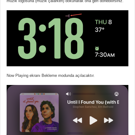
müzik logosuna (müzik çalarken) dokunarak ona geri dönebilirsiniz.
Now Playing ekranı Bekleme modunda açılacaktır.