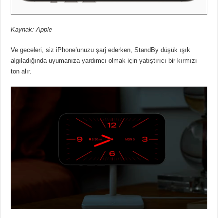
Kaynak: Apple
Ve geceleri, siz iPhone’unuzu şarj ederken, StandBy düşük ışık
algıladığında uyumanıza yardımcı olmak için yatıştırıcı bir kırmızı
ton alır.