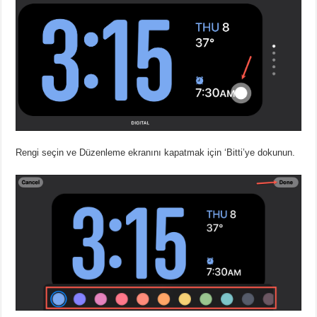
Rengi seçin ve Düzenleme ekranını kapatmak için ‘Bitti’ye dokunun.