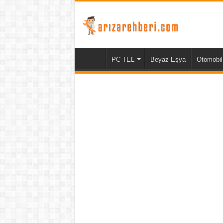
PC-TEL
Beyaz Eşya
Otomobil