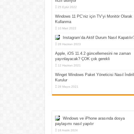
hızlı bitiriyor
25 Eylül 2022
Windows 11 PC’niz için TV’yi Monitör Olarak
Kullanma
10 Mart 2022
Instagram’da Aktif Durum Nasıl Kapatılır
28 Haziran 2023
Apple, iOS 11.4.2 güncellemesini ne zaman
yayınlayacak? ÇOK çok gerekli
12 Haziran 2021
Winget Windows Paket Yöneticisi Nasıl İndiril
Kurulur
28 Mayıs 2021
Windows ve iPhone arasında dosya
paylaşımı nasıl yapılır
18 Aralık 2024