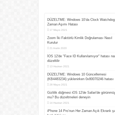
DÜZELTME: Windows 10’da Clock Watchdog
Zaman Aşımı Hatası
17 Mayıs 2021
Zoom İki Faktörlü Kimlik Doğrulaması Nasıl
Kurulur
21 Aralık 2020
İOS 12'de "Face ID Kullanılamıyor" hatası nas
düzeltilir
13 Haziran 2021
DÜZELTME: Windows 10 Güncellemesi
(KB4483234) yüklenirken 0x80070246 hatası
28 Mayıs 2021
Gizlilik düğmesi iOS 12'de Safari'de görünmü
mu? Bu düzeltmeleri deneyin
14 Haziran 2021
iPhone 14 Pro’nun Her Zaman Açık Ekranlı şa