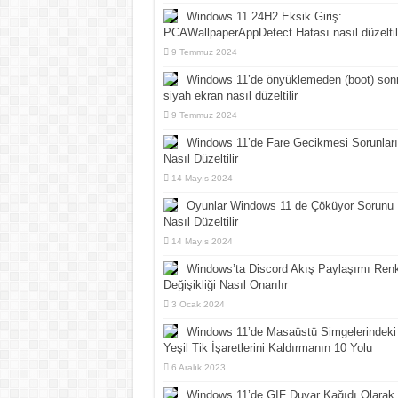
Windows 11 24H2 Eksik Giriş:
PCAWallpaperAppDetect Hatası nasıl düzeltil
9 Temmuz 2024
Windows 11’de önyüklemeden (boot) son
siyah ekran nasıl düzeltilir
9 Temmuz 2024
Windows 11’de Fare Gecikmesi Sorunları
Nasıl Düzeltilir
14 Mayıs 2024
Oyunlar Windows 11 de Çöküyor Sorunu
Nasıl Düzeltilir
14 Mayıs 2024
Windows’ta Discord Akış Paylaşımı Ren
Değişikliği Nasıl Onarılır
3 Ocak 2024
Windows 11’de Masaüstü Simgelerindeki
Yeşil Tik İşaretlerini Kaldırmanın 10 Yolu
6 Aralık 2023
Windows 11’de GIF Duvar Kağıdı Olarak