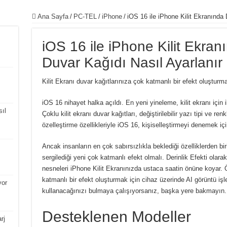
Ana Sayfa
/
PC-TEL
/
iPhone
/
iOS 16 ile iPhone Kilit Ekranında 
iOS 16 ile iPhone Kilit Ekranı
Duvar Kağıdı Nasıl Ayarlanır
Kilit Ekranı duvar kağıtlarınıza çok katmanlı bir efekt oluşturma
iOS 16 nihayet halka açıldı.
En yeni yineleme, kilit ekranı için i
ıl
Çoklu kilit ekranı duvar kağıtları, değiştirilebilir yazı tipi ve re
özelleştirme özellikleriyle iOS 16, kişiselleştirmeyi denemek iç
Ancak insanların en çok sabırsızlıkla beklediği özelliklerden bi
sergilediği yeni çok katmanlı efekt olmalı.
Derinlik Efekti olarak
nesneleri iPhone Kilit Ekranınızda ustaca saatin önüne koyar.
katmanlı bir efekt oluşturmak için cihaz üzerinde AI görüntü işl
yor
kullanacağınızı bulmaya çalışıyorsanız, başka yere bakmayın.
Desteklenen Modeller
rj