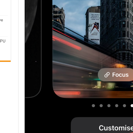
ve
CPU