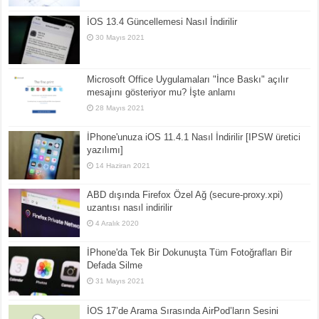
İOS 13.4 Güncellemesi Nasıl İndirilir
30 Mayıs 2021
Microsoft Office Uygulamaları "İnce Baskı" açılır
mesajını gösteriyor mu? İşte anlamı
28 Mayıs 2021
İPhone'unuza iOS 11.4.1 Nasıl İndirilir [IPSW üretici
yazılımı]
14 Haziran 2021
ABD dışında Firefox Özel Ağ (secure-proxy.xpi)
uzantısı nasıl indirilir
4 Aralık 2020
İPhone'da Tek Bir Dokunuşta Tüm Fotoğrafları Bir
Defada Silme
31 Mayıs 2021
İOS 17’de Arama Sırasında AirPod’ların Sesini