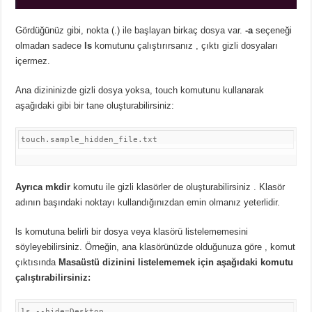
Gördüğünüz gibi, nokta (.) ile başlayan birkaç dosya var.
-a
seçeneği
olmadan sadece
ls
komutunu çalıştırırsanız
, çıktı gizli dosyaları
içermez.
Ana dizininizde gizli dosya yoksa, touch komutunu kullanarak
aşağıdaki gibi bir tane oluşturabilirsiniz:
touch
.sample_hidden_file
.txt
Ayrıca mkdir
komutu
ile gizli klasörler de oluşturabilirsiniz .
Klasör
adının başındaki noktayı kullandığınızdan emin olmanız yeterlidir.
ls komutuna belirli bir dosya veya klasörü listelememesini
söyleyebilirsiniz.
Örneğin, ana klasörünüzde olduğunuza göre
, komut
çıktısında
Masaüstü dizinini listelememek için aşağıdaki komutu
çalıştırabilirsiniz:
ls 
--hide=Desktop