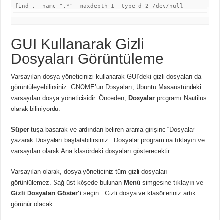
find . -name 
"
.*
"
 -maxdepth 1 -type d 2 /dev/null
GUI Kullanarak Gizli
Dosyaları Görüntüleme
Varsayılan dosya yöneticinizi kullanarak GUI’deki gizli dosyaları da
görüntüleyebilirsiniz.
GNOME’un Dosyaları, Ubuntu Masaüstündeki
varsayılan dosya yöneticisidir.
Önceden,
Dosyalar
programı Nautilus
olarak biliniyordu.
Süper
tuşa basarak ve ardından beliren arama girişine “Dosyalar”
yazarak
Dosyaları başlatabilirsiniz .
Dosyalar programına tıklayın ve
varsayılan olarak Ana klasördeki dosyaları gösterecektir.
Varsayılan olarak, dosya yöneticiniz tüm gizli dosyaları
görüntülemez.
Sağ üst köşede bulunan
Menü
simgesine tıklayın ve
Gizli Dosyaları Göster’i
seçin .
Gizli dosya ve klasörleriniz artık
görünür olacak.