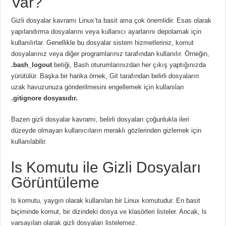
Var?
Gizli dosyalar kavramı Linux’ta basit ama çok önemlidir.
Esas olarak
yapılandırma dosyalarını veya kullanıcı ayarlarını depolamak için
kullanılırlar.
Genellikle bu dosyalar sistem hizmetleriniz, komut
dosyalarınız veya diğer programlarınız tarafından kullanılır.
Örneğin,
.bash_logout
betiği, Bash oturumlarınızdan her çıkış yaptığınızda
yürütülür.
Başka bir harika örnek,
Git tarafından belirli dosyaların
uzak havuzunuza gönderilmesini engellemek için kullanılan
.gitignore dosyasıdır.
Bazen gizli dosyalar kavramı, belirli dosyaları çoğunlukla ileri
düzeyde olmayan kullanıcıların meraklı gözlerinden gizlemek için
kullanılabilir.
ls Komutu ile Gizli Dosyaları
Görüntüleme
ls komutu, yaygın olarak kullanılan bir Linux komutudur.
En basit
biçiminde komut, bir dizindeki dosya ve klasörleri listeler.
Ancak, ls
varsayılan olarak gizli dosyaları listelemez.